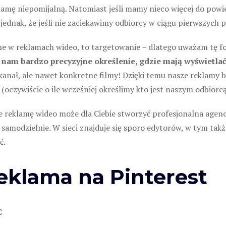
lamę niepomijalną. Natomiast jeśli mamy nieco więcej do powi
jednak, że jeśli nie zaciekawimy odbiorcy w ciągu pierwszych p
ne w reklamach wideo, to targetowanie – dlatego uważam tę f
nam bardzo precyzyjne określenie, gdzie mają wyświetlać 
anał, ale nawet konkretne filmy! Dzięki temu nasze reklamy b
(oczywiście o ile wcześniej określimy kto jest naszym odbiorcą
e reklamę wideo może dla Ciebie stworzyć profesjonalna agencj
ą samodzielnie. W sieci znajduje się sporo edytorów, w tym t
ć.
Reklama na Pinterest
C