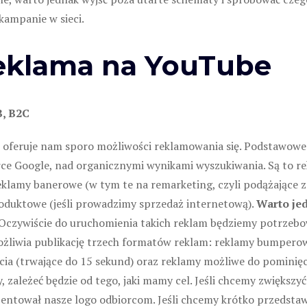
kampanie w sieci.
Reklama na YouTube
B, B2C
 oferuje nam sporo możliwości reklamowania się. Podstawowe r
ce Google, nad organicznymi wynikami wyszukiwania. Są to r
klamy banerowe (w tym te na remarketing, czyli podążające za
oduktowe (jeśli prowadzimy sprzedaż internetową).
Warto je
Oczywiście do uruchomienia takich reklam będziemy potrzebowa
żliwia publikację trzech formatów reklam: reklamy bumperow
ia (trwające do 15 sekund) oraz reklamy możliwe do pominięci
 zależeć będzie od tego, jaki mamy cel. Jeśli chcemy zwięks
entował nasze logo odbiorcom. Jeśli chcemy krótko przedstawi