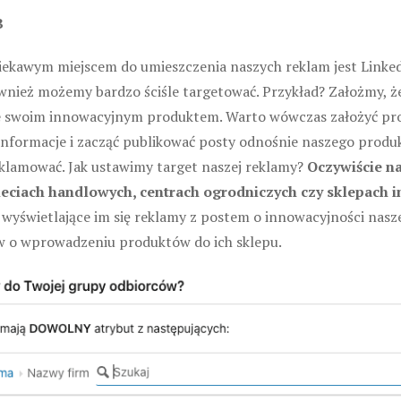
B
iekawym miejscem do umieszczenia naszych reklam jest Linked
wnież możemy bardzo ściśle targetować. Przykład? Założmy, 
e swoim innowacyjnym produktem. Warto wówczas założyć profi
informacje i zacząć publikować posty odnośnie naszego produk
lamować. Jak ustawimy target naszej reklamy?
Oczywiście n
ieciach handlowych, centrach ogrodniczych czy sklepach 
a wyświetlające im się reklamy z postem o innowacyjności n
 o wprowadzeniu produktów do ich sklepu.