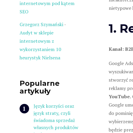
internetowym pod kątem
nietypowe 
SEO
Grzegorz Szymański
-
1. 
Audyt w sklepie
internetowym z
Kanał: B2
wykorzystaniem 10
heurystyk Nielsena
Google Ads
wyszukiwar
stworzyć re
Popularne
reklamy pr
artykuły
YouTube.
Google umo
Język korzyści oraz
język straty, czyli
do pominięc
świadoma sprzedaż
wybierzemy,
własnych produktów
będzie prez