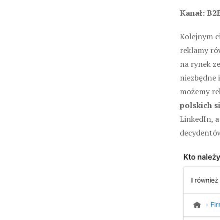
Kanał: B2
Kolejnym c
reklamy ró
na rynek z
niezbędne 
możemy rek
polskich s
LinkedIn, 
decydentów