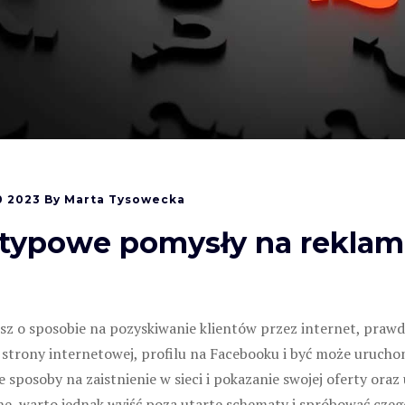
0
2023
By
Marta Tysowecka
etypowe pomysły na reklam
isz o sposobie na pozyskiwanie klientów przez internet, praw
strony internetowej, profilu na Facebooku i być może urucho
sposoby na zaistnienie w sieci i pokazanie swojej oferty oraz 
ne, warto jednak wyjść poza utarte schematy i spróbować czeg