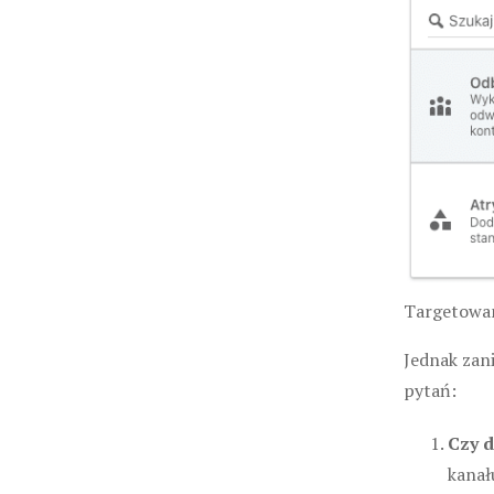
Targetowan
Jednak zani
pytań:
Czy d
kanał