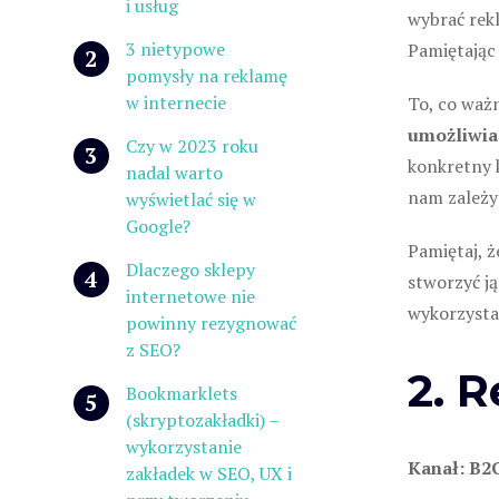
i usług
wybrać rek
3 nietypowe
Pamiętając 
pomysły na reklamę
w internecie
To, co waż
umożliwia 
Czy w 2023 roku
konkretny k
nadal warto
nam zależy 
wyświetlać się w
Google?
Pamiętaj, ż
Dlaczego sklepy
stworzyć j
internetowe nie
wykorzysta
powinny rezygnować
z SEO?
2. 
Bookmarklets
(skryptozakładki) –
wykorzystanie
Kanał: B2
zakładek w SEO, UX i