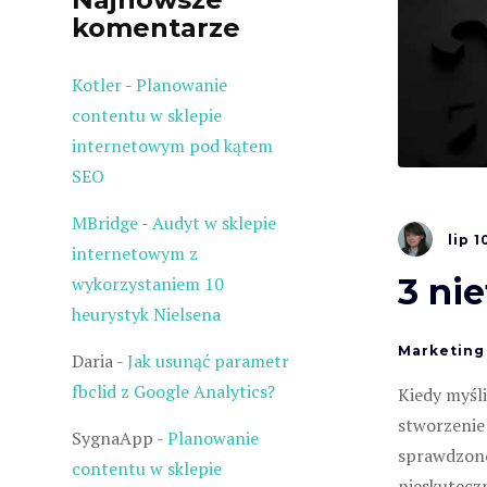
komentarze
Kotler
-
Planowanie
contentu w sklepie
internetowym pod kątem
SEO
MBridge
-
Audyt w sklepie
lip
1
internetowym z
3 ni
wykorzystaniem 10
heurystyk Nielsena
Marketing
Daria
-
Jak usunąć parametr
fbclid z Google Analytics?
Kiedy myśl
stworzenie 
SygnaApp
-
Planowanie
sprawdzone 
contentu w sklepie
nieskutecz