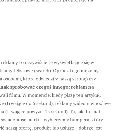
eklamy to oczywiście te wyświetlające się w
eklamy tekstowe (search). Oprócz tego możemy
 osobami, które odwiedziły naszą stronę) czy
dnak spróbować czegoś innego: reklam na
li filmu. W momencie, kiedy piszę ten artykuł,
e (trwające do 6 sekund), reklamy wideo niemożliwe
a (trwające powyżej 15 sekund). To, jaki format
zyć świadomość marki – wybierzemy bumpera, który
ć naszą ofertę, produkt lub usługę – dobrze jest