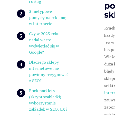
i usług
po
3 nietypowe
sk
pomysły na reklamę
w internecie
Rynek
Czy w 2023 roku
każdy
nadal warto
też w
wyświetlać się w
bezpo
Google?
Właśc
Dlaczego sklepy
duża 
internetowe nie
błędy
powinny rezygnować
sklep
z SEO?
setki
Bookmarklets
inter
(skryptozakładki) –
zauwa
wykorzystanie
zapom
zakładek w SEO, UX i
wyklu