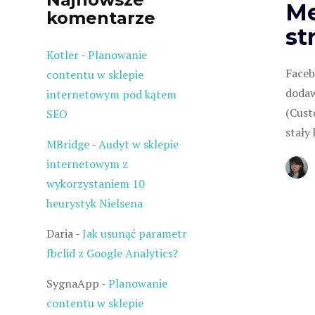
Me
komentarze
st
Kotler
-
Planowanie
Faceb
contentu w sklepie
dodaw
internetowym pod kątem
(Cust
SEO
stały
MBridge
-
Audyt w sklepie
internetowym z
wykorzystaniem 10
heurystyk Nielsena
Daria
-
Jak usunąć parametr
fbclid z Google Analytics?
SygnaApp
-
Planowanie
contentu w sklepie