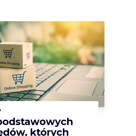
4
podstawowych
ędów, których