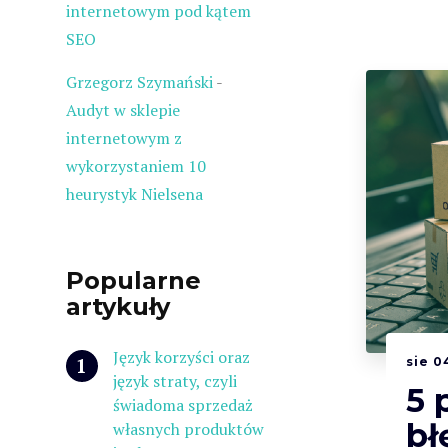
internetowym pod kątem
SEO
Grzegorz Szymański
-
Audyt w sklepie
internetowym z
wykorzystaniem 10
heurystyk Nielsena
Popularne
artykuły
Język korzyści oraz
sie
0
język straty, czyli
5 
świadoma sprzedaż
bł
własnych produktów