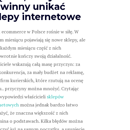
winny unikać
lepy internetowe
 ecommerce w Polsce rośnie w siłę. W
m miesiącu pojawiają się nowe sklepy, ale
 każdym miesiącu część z nich
wrotnie kończy swoją działalność.
iciele wskazują całą masę przyczyn: za
konkurencja, za mały budżet na reklamę,
 firm kurierskich, które rzutują na ocenę
u.. przyczyny można mnożyć. Czytając
 wypowiedzi właścicieli
sklepów
netowych
można jednak bardzo łatwo
żyć, że znaczna większość z nich
ina o podstawach. Kilka błędów można
czyć już na samym początku, a usunięcie